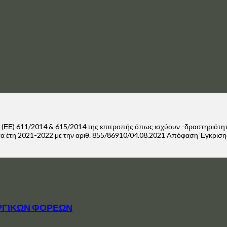
. (ΕΕ) 611/2014 & 615/2014 της επιτροπής όπως ισχύουν -δραστηριότ
α τα έτη 2021-2022 με την αριθ. 855/86910/04.08.2021 Aπόφαση Έγκρι
ΡΓΙΚΩΝ ΦΟΡΕΩΝ