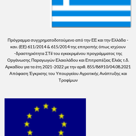
Πρόγραμμα συγχρηματοδοτούμενο από την ΕΕ και την Ελλάδα -
καν. (ΕΕ) 611/2014 & 615/2014 της επιτροπής όπως ισχύουν
-δραστηριότητα ΣΤii του εγκεκριμένου προγράμματος της
Οργάνωσης Παραγωγών Ελαιολάδου και Επιτραπέζιας Ελιάς τ.δ.
Αρκαδίου για τα έτη 2021-2022 με την αριθ. 855/86910/04.08.2021
Aπόφαση Έγκρισης του Υπουργείου Αγροτικής Ανάπτυξης και
Τροφίμων