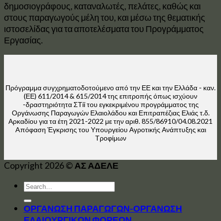
δημοσιογράφους, καταναλωτές, πελάτες, καθώς και
στους παραγωγούς μέλη του, και μέσω της θεματικής
ιστοσελίδας για τα αποτελέσματα του Προγράμματος
Εργασίας.
Πρόγραμμα συγχρηματοδοτούμενο από την ΕΕ και την Ελλάδα - καν.
(ΕΕ) 611/2014 & 615/2014 της επιτροπής όπως ισχύουν
-δραστηριότητα ΣΤii του εγκεκριμένου προγράμματος της
Οργάνωσης Παραγωγών Ελαιολάδου και Επιτραπέζιας Ελιάς τ.δ.
Αρκαδίου για τα έτη 2021-2022 με την αριθ. 855/86910/04.08.2021
Aπόφαση Έγκρισης του Υπουργείου Αγροτικής Ανάπτυξης και
Τροφίμων
Copyright 2026 ©
ΑΣ ΑΔΕΛΕ
ΟΡΓΑΝΩΣΗ ΠΑΡΑΓΩΓΩΝ-ΟΡΓΑΝΩΣΗ
ΕΛΑΙΟΥΡΓΙΚΩΝ ΦΟΡΕΩΝ