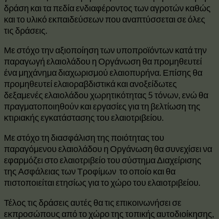
δράση και τα πεδία ενδιαφέροντος των αγροτών καθώς
και το υλικό εκπαιδεύσεων που αναπτύσσεται σε όλες
τις δράσεις.
Με στόχο την αξιοποίηση των υποπροϊόντων κατά την
παραγωγή ελαιολάδου η Οργάνωση θα προμηθευτεί
ένα μηχάνημα διαχωρισμού ελαιοπυρήνα. Επίσης θα
προμηθευτεί ελαιοραβδιστικά και ανοξείδωτες
δεξαμενές ελαιολάδου χωρητικότητας 5 τόνων, ενώ θα
πραγματοποιηθούν και εργασίες για τη βελτίωση της
κτιριακής εγκατάστασης του ελαιοτριβείου.
Με στόχο τη διασφάλιση της ποιότητας του
παραγόμενου ελαιολάδου η Οργάνωση θα συνεχίσει να
εφαρμόζει στο ελαιοτριβείο του σύστημα Διαχείρισης
της Ασφάλειας των Τροφίμων το οποίο και θα
πιστοποιείται ετησίως για το χώρο του ελαιοτριβείου.
Τέλος τις δράσεις αυτές θα τις επικοινωνήσει σε
εκπροσώπους από το χώρο της τοπικής αυτοδιοίκησης,