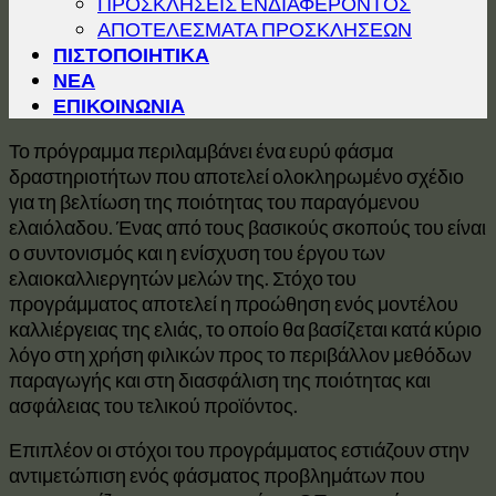
ΠΡΟΣΚΛΗΣΕΙΣ ΕΝΔΙΑΦΕΡΟΝΤΟΣ
ΑΠΟΤΕΛΕΣΜΑΤΑ ΠΡΟΣΚΛΗΣΕΩΝ
ΠΙΣΤΟΠΟΙΗΤΙΚΑ
ΝΕΑ
ΕΠΙΚΟΙΝΩΝΙΑ
Το πρόγραμμα περιλαμβάνει ένα ευρύ φάσμα
δραστηριοτήτων που αποτελεί ολοκληρωμένο σχέδιο
για τη βελτίωση της ποιότητας του παραγόμενου
ελαιόλαδου. Ένας από τους βασικούς σκοπούς του είναι
ο συντονισμός και η ενίσχυση του έργου των
ελαιοκαλλιεργητών μελών της. Στόχο του
προγράμματος αποτελεί η προώθηση ενός μοντέλου
καλλιέργειας της ελιάς, το οποίο θα βασίζεται κατά κύριο
λόγο στη χρήση φιλικών προς το περιβάλλον μεθόδων
παραγωγής και στη διασφάλιση της ποιότητας και
ασφάλειας του τελικού προϊόντος.
Επιπλέον οι στόχοι του προγράμματος εστιάζουν στην
αντιμετώπιση ενός φάσματος προβλημάτων που