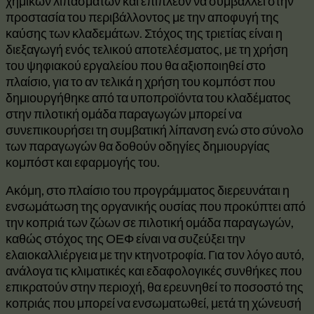
χημικών λιπασμάτων και επιπλέον να συμβάλλει στην
προστασία του περιβάλλοντος με την αποφυγή της
καύσης των κλαδεμάτων. Στόχος της τριετίας είναι η
διεξαγωγή ενός τελικού αποτελέσματος, με τη χρήση
του ψηφιακού εργαλείου που θα αξιοποιηθεί στο
πλαίσιο, για το αν τελικά η χρήση του κομπόστ που
δημιουργήθηκε από τα υποπροϊόντα του κλαδέματος
στην πιλοτική ομάδα παραγωγών μπορεί να
συνεπικουρήσει τη συμβατική λίπανση ενώ στο σύνολο
των παραγωγών θα δοθούν οδηγίες δημιουργίας
κομπόστ και εφαρμογής του.
Ακόμη, στο πλαίσιο του προγράμματος διερευνάται η
ενσωμάτωση της οργανικής ουσίας που προκύπτει από
την κοπριά των ζώων σε πιλοτική ομάδα παραγωγών,
καθώς στόχος της ΟΕΦ είναι να συζεύξει την
ελαιοκαλλιέργεια με την κτηνοτροφία. Για τον λόγο αυτό,
ανάλογα τις κλιματικές και εδαφολογικές συνθήκες που
επικρατούν στην περιοχή, θα ερευνηθεί το ποσοστό της
κοπριάς που μπορεί να ενσωματωθεί, μετά τη χώνευσή