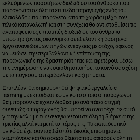
εκλυόμενων ποσοτήτων διοξειδίου του άνθρακα που
παράγονται σε όλα τα επίπεδα παραγωγής ενός του
ελαιολάδου που παράγεται από το χωράφι μέχρι τον
τελικό καταναλωτή και στη συνέχεια θα αντισταθμίσει τις
αναπόφευκτες εκπομπές διοξειδίου του άνθρακα
υποστηρίζοντας οικονομικά σε εθελοντική βάση ένα
έργο ανανεώσιμων πηγών ενέργειας με στόχο, αφενός
να μειώσει την περιβαλλοντική επίπτωση της
παραγωγικής της δραστηριότητας και αφετέρου, μέσω
της ενημέρωσης να ευαισθητοποιήσει το κοινό σε σχέση
με τα παγκόσμια περιβαλλοντικά ζητήματα.
Επιπλέον, θα δημιουργηθεί ψηφιακό εργαλείο e-
learning με εκπαιδευτικό υλικό το οποίο οι παραγωγοί
θα μπορούν να έχουν διαθέσιμο ανά πάσα στιγμή
συνεπώς ο παραγωγός θα μπορεί να ανατρέχει σε αυτό
για την κάλυψη των αναγκών του σε όλη τη διάρκεια της
τριετίας αλλά και μετά το πέρας της. Το εκπαιδευτικό
υλικό θα έχει συνταχθεί από ειδικούς επιστήμονες
γεωπόνους και θα αφορά θέματα που αφορούν όλη τη