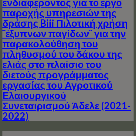
ενδιαφέροντος για τo έργo
παροχής υπηρεσιών της
δράσης Biii Πιλοτική χρήση
¨έξυπνων παγίδων¨ για την
παρακολούθηση του
πληθυσμού του δάκου της
ελιάς στο πλαίσιο του
διετούς προγράμματος
εργασίας του Αγροτικού
Ελαιουργικού
Συνεταιρισμού Άδελε (2021-
2022)