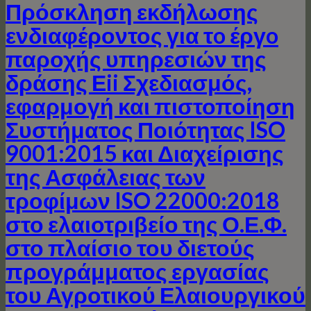
Πρόσκληση εκδήλωσης
ενδιαφέροντος για τo έργo
παροχής υπηρεσιών της
δράσης Εii Σχεδιασμός,
εφαρμογή και πιστοποίηση
Συστήματος Ποιότητας ISO
9001:2015 και Διαχείρισης
της Ασφάλειας των
τροφίμων ISO 22000:2018
στο ελαιοτριβείο της Ο.Ε.Φ.
στο πλαίσιο του διετούς
προγράμματος εργασίας
του Αγροτικού Ελαιουργικού