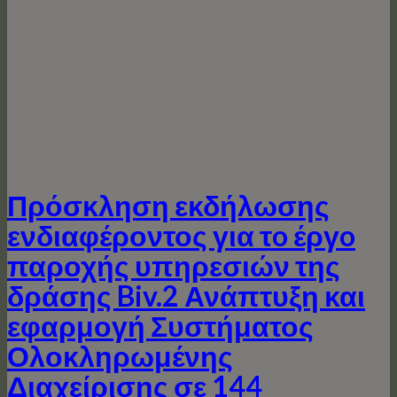
Πρόσκληση εκδήλωσης
ενδιαφέροντος για τo έργo
παροχής υπηρεσιών της
δράσης Biv.2 Ανάπτυξη και
εφαρμογή Συστήματος
Ολοκληρωμένης
Διαχείρισης σε 144