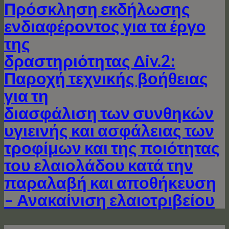
Πρόσκληση εκδήλωσης
ενδιαφέροντος για τα έργo
της
δραστηριότητας Δiv.2:
Παροχή τεχνικής βοήθειας
για τη
διασφάλιση των συνθηκών
υγιεινής και ασφάλειας των
τροφίμων και της ποιότητας
του ελαιολάδου κατά την
παραλαβή και αποθήκευση
– Ανακαίνιση ελαιoτριβείου