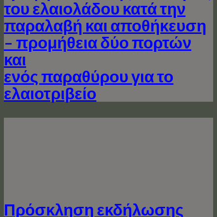
του ελαιολάδου κατά την
παραλαβή και αποθήκευση
– προμήθεια δύο πορτών
και
ενός παραθύρου για το
ελαιοτριβείο
Πρόσκληση εκδήλωσης