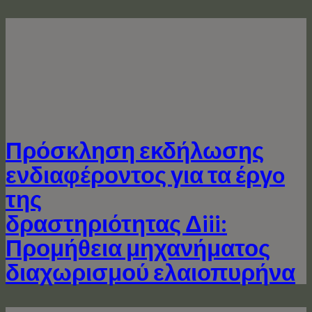
Πρόσκληση εκδήλωσης
ενδιαφέροντος για τα έργo
της
δραστηριότητας Δiii:
Προμήθεια μηχανήματος
διαχωρισμού ελαιοπυρήνα