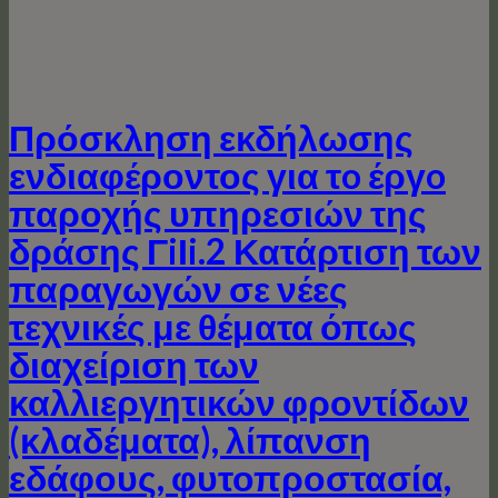
Πρόσκληση εκδήλωσης
ενδιαφέροντος για τo έργo
παροχής υπηρεσιών της
δράσης ΓiΙi.2 Κατάρτιση των
παραγωγών σε νέες
τεχνικές με θέματα όπως
διαχείριση των
καλλιεργητικών φροντίδων
(κλαδέματα), λίπανση
εδάφους, φυτοπροστασία,