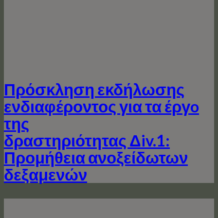
Πρόσκληση εκδήλωσης
ενδιαφέροντος για τα έργo
της
δραστηριότητας Δiv.1:
Προμήθεια ανοξείδωτων
δεξαμενών