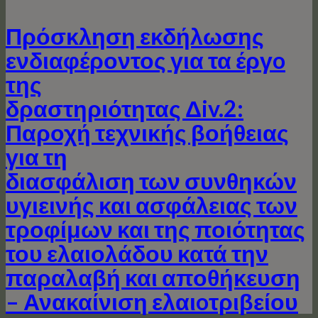
Πρόσκληση εκδήλωσης
ενδιαφέροντος για τα έργo
της
δραστηριότητας Δiv.2:
Παροχή τεχνικής βοήθειας
για τη
διασφάλιση των συνθηκών
υγιεινής και ασφάλειας των
τροφίμων και της ποιότητας
του ελαιολάδου κατά την
παραλαβή και αποθήκευση
– Ανακαίνιση ελαιoτριβείου