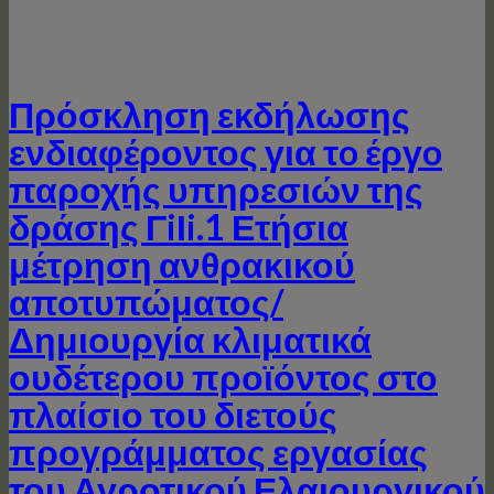
Πρόσκληση εκδήλωσης
ενδιαφέροντος για τo έργo
παροχής υπηρεσιών της
δράσης ΓiΙi.1 Ετήσια
μέτρηση ανθρακικού
αποτυπώματος/
Δημιουργία κλιματικά
ουδέτερου προϊόντος στο
πλαίσιο του διετούς
προγράμματος εργασίας
του Αγροτικού Ελαιουργικού