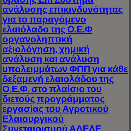
ανάλυσης επικινδυνότητας
για το παραγόμενο
ελαιόλαδο της Ο.Ε.Φ
οργανοληπτική
αξιολόγηση, χημική
ανάλυση και ανάλυση
υπολειμμάτων ΦΠΠ για κάθε
δεξαμενή ελαιολάδου της
Ο.Ε.Φ. στο πλαίσιο του
διετούς προγράμματος
εργασίας του Αγροτικού
Ελαιουργικού
Συνεταιρισμού ΑΔΕΛΕ