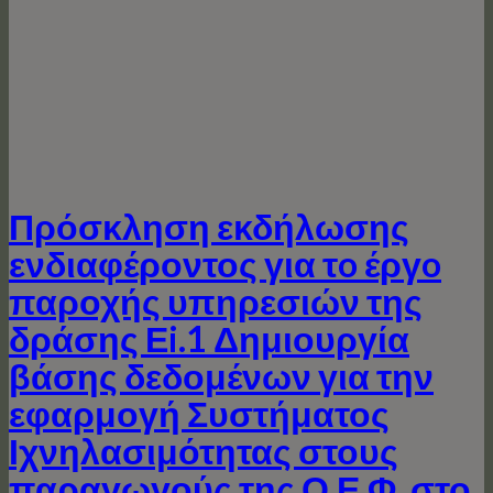
Πρόσκληση εκδήλωσης
ενδιαφέροντος για τo έργo
παροχής υπηρεσιών της
δράσης Εi.1 Δημιουργία
βάσης δεδομένων για την
εφαρμογή Συστήματος
Ιχνηλασιμότητας στους
παραγωγούς της Ο.Ε.Φ. στο