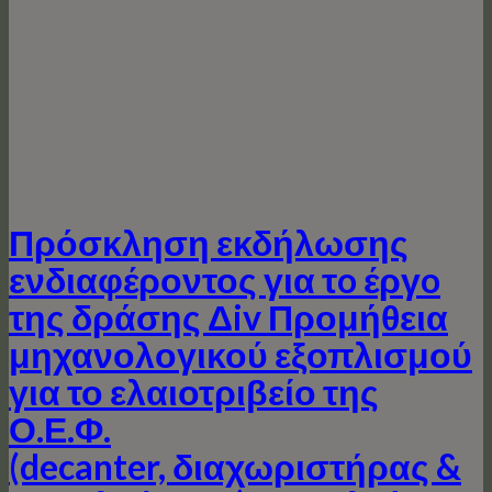
Πρόσκληση εκδήλωσης
ενδιαφέροντος για τo έργo
της δράσης Δiv Προμήθεια
μηχανολογικού εξοπλισμού
για το ελαιοτριβείο της
Ο.Ε.Φ.
(decanter, διαχωριστήρας &