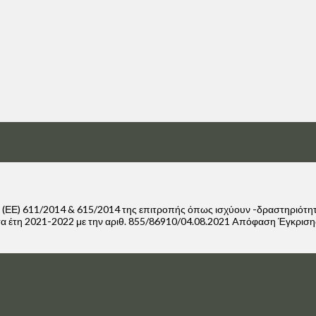
. (ΕΕ) 611/2014 & 615/2014 της επιτροπής όπως ισχύουν -δραστηριότ
α τα έτη 2021-2022 με την αριθ. 855/86910/04.08.2021 Aπόφαση Έγκρι