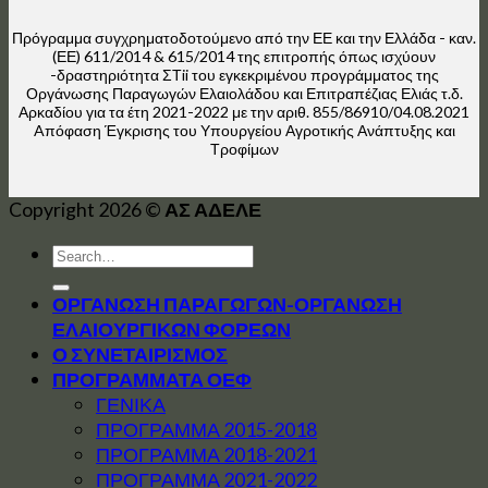
Πρόγραμμα συγχρηματοδοτούμενο από την ΕΕ και την Ελλάδα - καν.
(ΕΕ) 611/2014 & 615/2014 της επιτροπής όπως ισχύουν
-δραστηριότητα ΣΤii του εγκεκριμένου προγράμματος της
Οργάνωσης Παραγωγών Ελαιολάδου και Επιτραπέζιας Ελιάς τ.δ.
Αρκαδίου για τα έτη 2021-2022 με την αριθ. 855/86910/04.08.2021
Aπόφαση Έγκρισης του Υπουργείου Αγροτικής Ανάπτυξης και
Τροφίμων
Copyright 2026 ©
ΑΣ ΑΔΕΛΕ
ΟΡΓΑΝΩΣΗ ΠΑΡΑΓΩΓΩΝ-ΟΡΓΑΝΩΣΗ
ΕΛΑΙΟΥΡΓΙΚΩΝ ΦΟΡΕΩΝ
Ο ΣΥΝΕΤΑΙΡΙΣΜΟΣ
ΠΡΟΓΡΑΜΜΑΤΑ ΟΕΦ
ΓΕΝΙΚΑ
ΠΡΟΓΡΑΜΜΑ 2015-2018
ΠΡΟΓΡΑΜΜΑ 2018-2021
ΠΡΟΓΡΑΜΜΑ 2021-2022