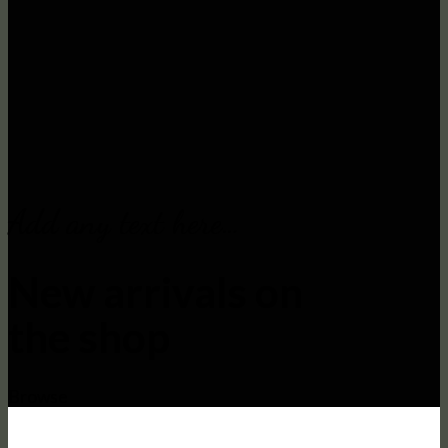
Add any text here…
New arrivals on
the shop
Browse