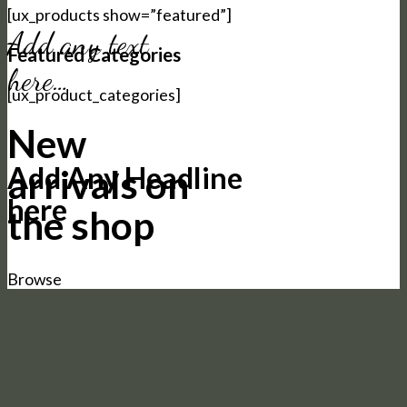
[ux_products show=”featured”]
Add any text
Featured Categories
here…
[ux_product_categories]
New
Add Any Headline
arrivals on
here
the shop
Browse