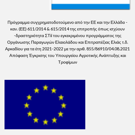
Πρόγραμμα συγχρηματοδοτούμενο από την ΕΕ και την Ελλάδα -
καν. (ΕΕ) 611/2014 & 615/2014 της επιτροπής όπως ισχύουν
-δραστηριότητα ΣΤii του εγκεκριμένου προγράμματος της
Οργάνωσης Παραγωγών Ελαιολάδου και Επιτραπέζιας Ελιάς τ.δ.
Αρκαδίου για τα έτη 2021-2022 με την αριθ. 855/86910/04.08.2021
Aπόφαση Έγκρισης του Υπουργείου Αγροτικής Ανάπτυξης και
Τροφίμων