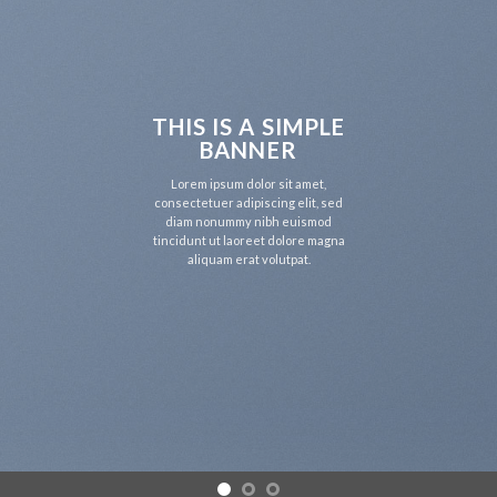
IS IS A SIMPLE
T
BANNER
orem ipsum dolor sit amet,
con
ectetuer adipiscing elit, sed
d
iam nonummy nibh euismod
tin
idunt ut laoreet dolore magna
aliquam erat volutpat.