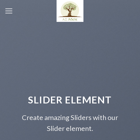
Skip
to
content
DER ELEMENT
This 
Add Any
azing Sliders with our
lider element.