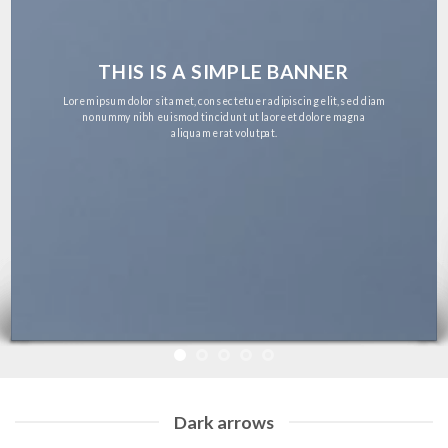
THIS IS A SIMPLE BANNER
sum dolor sit amet, consectetuer adipiscing elit, sed diam
Lore
d
ummy nibh euismod tincidunt ut laoreet dolore magna
aliquam erat volutpat.
Dark arrows