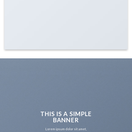
IS IS A SIMPLE
TH
BANNER
orem ipsum dolor sit amet,
L