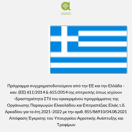
Πρόγραμμα συγχρηματοδοτούμενο από την ΕΕ και την Ελλάδα -
καν. (ΕΕ) 611/2014 & 615/2014 της επιτροπής όπως ισχύουν
-δραστηριότητα ΣΤii του εγκεκριμένου προγράμματος της
Οργάνωσης Παραγωγών Ελαιολάδου και Επιτραπέζιας Ελιάς τ.δ.
Αρκαδίου για τα έτη 2021-2022 με την αριθ. 855/86910/04.08.2021
Aπόφαση Έγκρισης του Υπουργείου Αγροτικής Ανάπτυξης και
Τροφίμων