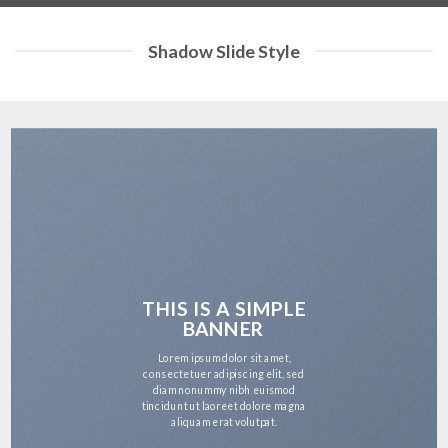
Shadow Slide Style
HIS IS A SIMPLE
T
BANNER
Lorem ipsum dolor sit amet,
co
sectetuer adipiscing elit, sed
iam nonummy nibh euismod
tin
cidunt ut laoreet dolore magna
aliquam erat volutpat.