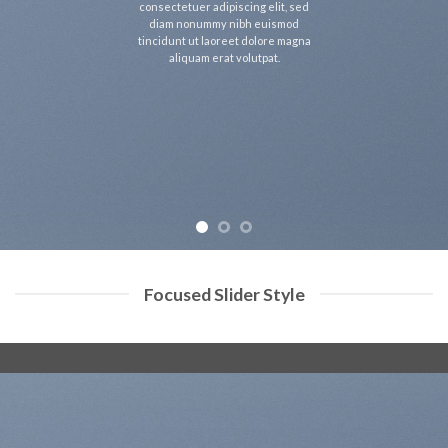
ectetuer adipiscing elit, sed
cons
iam nonummy nibh euismod
d
idunt ut laoreet dolore magna
tinc
aliquam erat volutpat.
Focused Slider Style